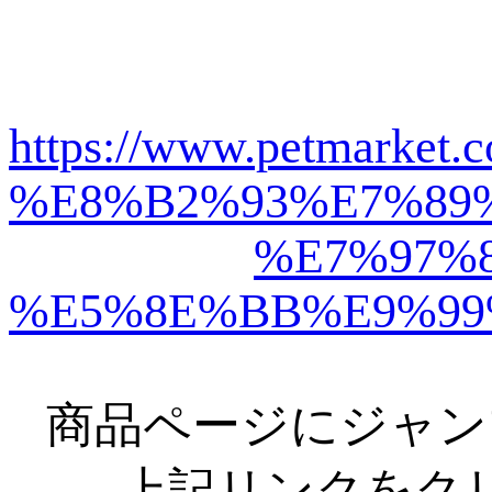
https://www.petm
%E8%B2%93%E7%89
%E7%97%
%E5%8E%BB%E9%99
商品ページにジャン
上記リンクをク