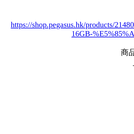
https://shop.pegasus.hk/produc
16GB-%E5%85%
商