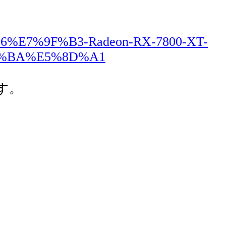
%B6%E7%9F%B3-Radeon-RX-7800-XT-
4%BA%E5%8D%A1
す。
。