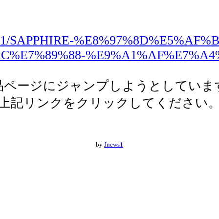
ts/214801/SAPPHIRE-%E8%97%8D%E5%AF
AC%E7%89%88-%E9%A1%AF%E7%A
品ページにジャンプしようとしていま
上記リンクをクリックしてください
by
Jnews1