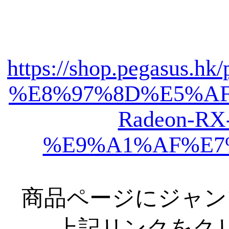
https://shop.pegasus.h
%E8%97%8D%E5%AF
Radeon-RX
%E9%A1%AF%E7
商品ページにジャン
上記リンクをク