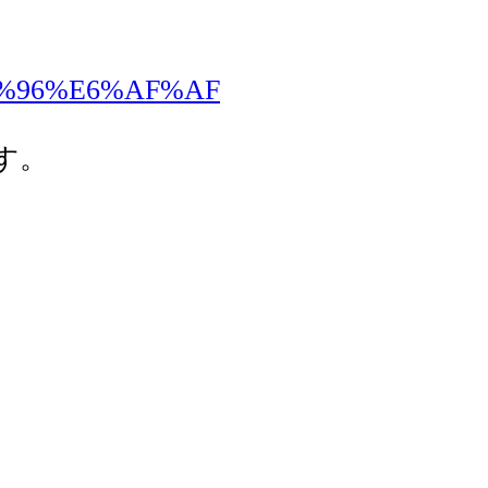
%9A%96%E6%AF%AF
す。
。