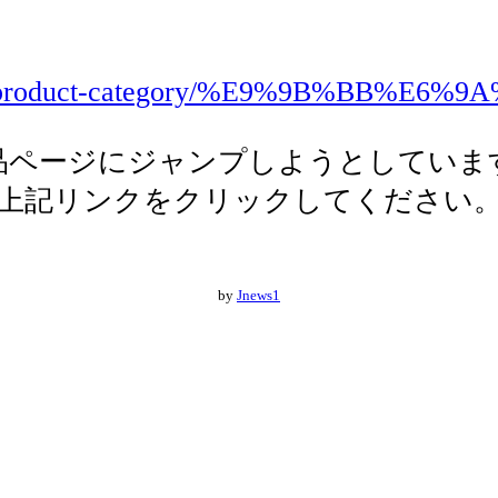
p.hk/product-category/%E9%9B%BB%E6
品ページにジャンプしようとしていま
上記リンクをクリックしてください
by
Jnews1