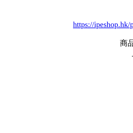
https://ipesho
商