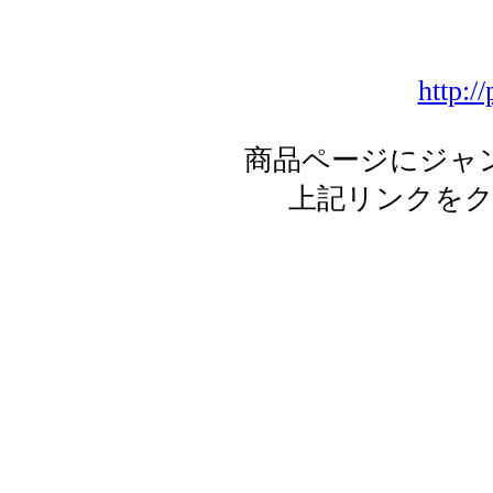
http:/
商品ページにジャ
上記リンクを