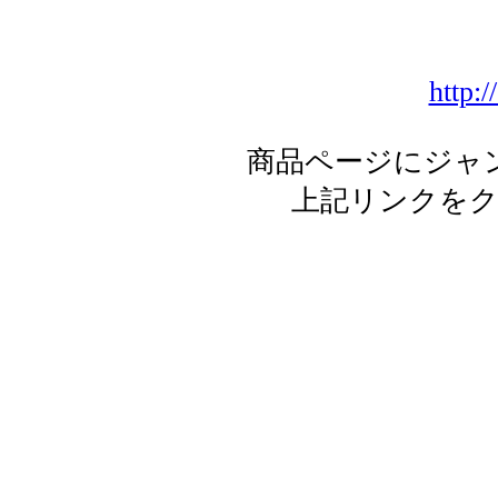
http:/
商品ページにジャ
上記リンクを